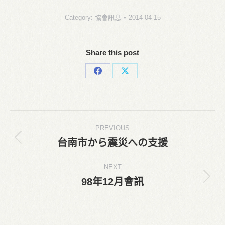
Category:
協會訊息
2014-04-15
Share this post
Share
Share
on
on
Facebook
X
Post
PREVIOUS
navigation
台南市から震災への支援
Previous
post:
NEXT
98年12月會訊
Next
post: