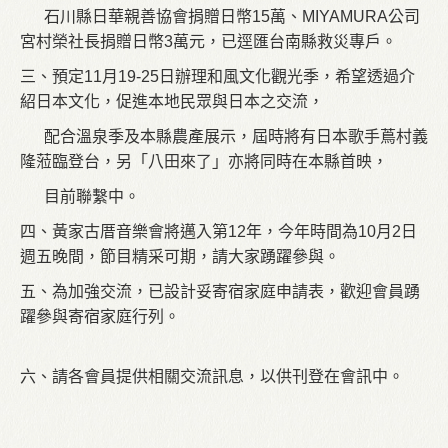
石川縣日華親善協會捐贈日幣15萬、MIYAMURA公司
宮村榮社長捐贈日幣3萬元，已逕匯台南縣救災專戶。
三、預定11月19-25日辦理和風文化觀光季，希望透過介
紹日本文化，促進本地民眾與日本之交流，
配合溫泉季及本縣農產展示，屆時將有日本歌手蔦村義
隆蒞臨登台，另「八田來了」亦將同時在本縣首映，
目前聯繫中。
四、黃家古厝音樂會將邁入第12年，今年時間為10月2日
週五晚間，節目精采可期，請大家踴躍參與。
五、為加強交流，已設計妥寄宿家庭申請表，歡迎會員踴
躍參與寄宿家庭行列。
六、請各會員提供相關交流訊息，以供刊登在會訊中。