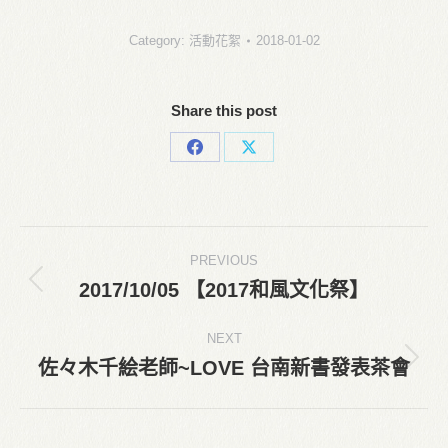
Category:
活動花絮
2018-01-02
Share this post
Share
Share
on
on
Facebook
X
Post
PREVIOUS
navigation
2017/10/05 【2017和風文化祭】
Previous
post:
NEXT
佐々木千絵老師~LOVE 台南新書發表茶會
Next
post: