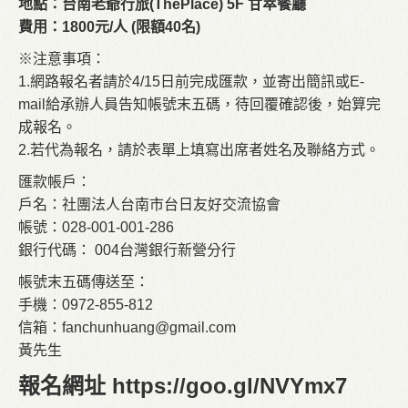
地點：台南老爺行旅(ThePlace) 5F 甘萃餐廳
費用：1800元/人 (限額40名)
※注意事項：
1.網路報名者請於4/15日前完成匯款，並寄出簡訊或E-
mail給承辦人員告知帳號末五碼，待回覆確認後，始算完
成報名。
2.若代為報名，請於表單上填寫出席者姓名及聯絡方式。
匯款帳戶：
戶名：社團法人台南市台日友好交流協會
帳號：028-001-001-286
銀行代碼： 004台灣銀行新營分行
帳號末五碼傳送至：
手機：0972-855-812
信箱：
fanchunhuang@gmail.com
黃先生
報名網址
https://goo.gl/NVYmx7