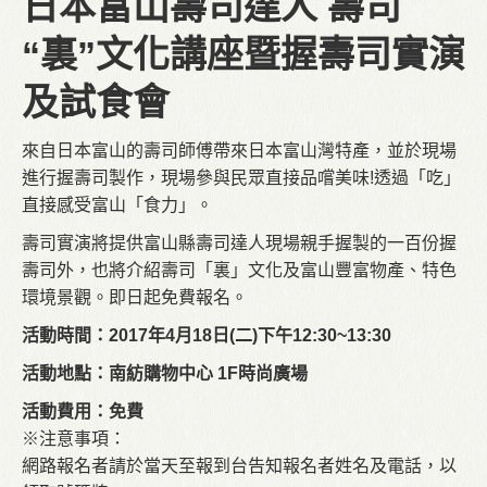
日本富山壽司達人
壽司
“裏”文化講座暨握壽司實演
及試食會
來自日本富山的壽司師傅帶來日本富山灣特產，並於現場
進行握壽司製作，現場參與民眾直接品嚐美味!透過「吃」
直接感受富山「食力」。
壽司實演將提供富山縣壽司達人現場親手握製的一百份握
壽司外，也將介紹壽司「裏」文化及富山豐富物產、特色
環境景觀。即日起免費報名。
活動時間：2017年4月18日(二)下午12:30~13:30
活動地點：南紡購物中心 1F時尚廣場
活動費用：免費
※注意事項：
網路報名者請於當天至報到台告知報名者姓名及電話，以