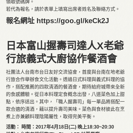
領取號碼牌。
若代為報名，請於表單上填寫出席者姓名及聯絡方式。
報名網址
https://goo.gl/keCk2J
日本富山握壽司達人
X
老爺
行旅義式大廚協作餐酒會
社團法人台南市台日友好交流協會，首度與台南在地老爺
行旅合作舉辦食文化活動。透過日式料理與義式料理的協
作，搭配推薦的四款清酒的餐酒會，期待給府城帶來全新
的食感體驗。從日本料理定食概念出發，八道菜色加上甜
點，依序送出。其中，「職人握壽司」每一單品將搭配一
款合適的清酒，藉以提升壽司美味。菜色與食材彼此在烹
煮上亦兼顧料理陰陽屬性，取得完美平衡。
活動： 時間：2017年4月18日(二) 晚上18:30~20:30