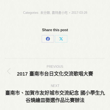
Categories:
未分類
,
農特產小吃
2017-03-28
Share this post
Share
Share
on
on
Facebook
X
Post
PREVIOUS
navigation
2017 臺南市台日文化交流歌唱大賽
Previous
post:
NEXT
臺南市、加賀市友好城市交流紀念 國小學生九
Next
谷燒繪皿徵選作品比賽辦法
post: