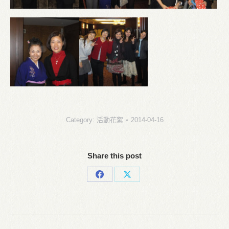
Category:
活動花絮
2014-04-16
Share this post
Share
Share
on
on
Facebook
X
Post