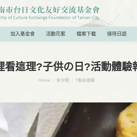
加入基金會
活動花絮
檔案下載
接待日語
裡看這理?子供の日?活動體驗
You are here:
Home
未分類
?看這裡看...