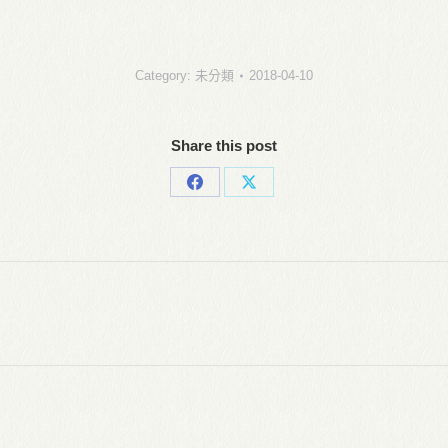
Category:
未分類
2018-04-10
Share this post
Share
Share
on
on
Facebook
X
Next
post: