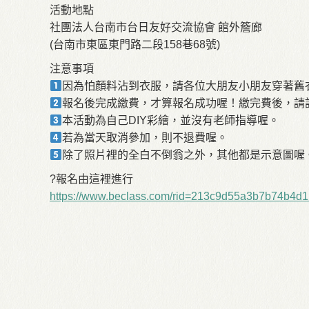
活動地點
社團法人台南市台日友好交流協會 館外簷廊
(台南市東區東門路二段158巷68號)
注意事項
因為怕顏料沾到衣服，請各位大朋友小朋友穿著舊
報名後完成繳費，才算報名成功喔！繳完費後，請
本活動為自己DIY彩繪，並沒有老師指導喔。
若為當天取消參加，則不退費喔。
除了照片裡的全白不倒翁之外，其他都是示意圖喔
?報名由這裡進行
https://www.beclass.com/rid=213c9d55a3b7b74b4d1