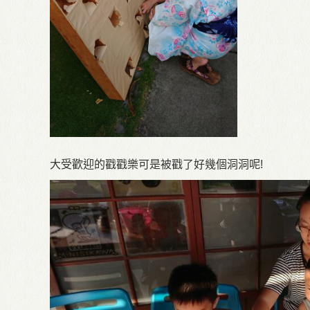
大受歡迎的戳戳樂可是被戳了好幾個洞洞呢!