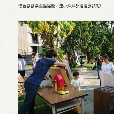
懷舊戳戳樂跟搖搖機，連小妹妹都躍躍欲試呢!