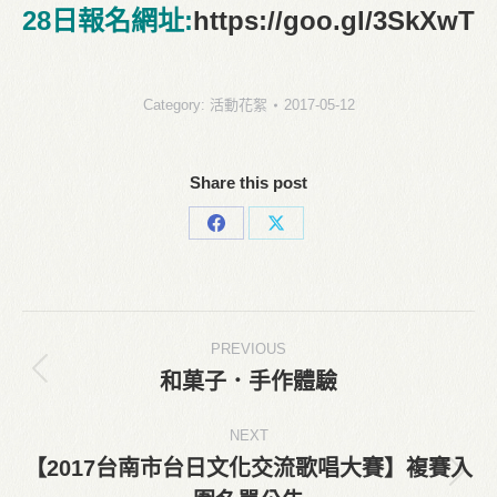
28日報名網址:
https://goo.gl/3SkXwT
Category:
活動花絮
2017-05-12
Share this post
Share
Share
on
on
Facebook
X
Post
PREVIOUS
navigation
和菓子．手作體驗
Previous
post:
NEXT
【2017台南市台日文化交流歌唱大賽】複賽入
Next