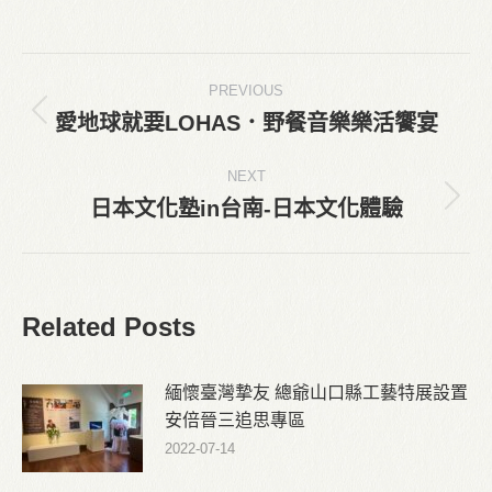
on
on
Facebook
X
Post
PREVIOUS
navigation
愛地球就要LOHAS．野餐音樂樂活饗宴
Previous
post:
NEXT
日本文化塾in台南-日本文化體驗
Next
post:
Related Posts
緬懷臺灣摯友 總爺山口縣工藝特展設置
安倍晉三追思專區
2022-07-14