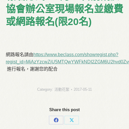
協會辦公室現場報名並繳費
或網路報名(限20名)
網路報名請由
https://www.beclass.com/showregist.php?
regist_id=MjAzYzcwZjU5MTQwYWFkNDI2ZGM6U2hvd0Zv
進行報名，謝謝您的配合
Category:
活動花絮
2017-05-11
Share this post
Share
Share