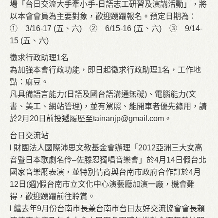
場「台日交流大手牽小手-日語志工研習及演講活動」，將
以本會會員為主要對象，歡迎踴躍報名。預定日期為：
① 3/16-17 (五、六) ② 6/15-16 (五、六) ③ 9/14-
15 (五、六)
徵求行政助理1名
為加強本會行政功能，即日起徵求行政助理1名，工作地
點：麻豆。
凡具備語言能力(日語及國台語溝通無礙)、電腦能力(文
書、美工、網站管理)，並有駕照、能開車者優先錄用，請
於2月20日前投遞履歷至
tainanjp@gmail.com
。
台日交流站
l 財團法人國際沛思文教基金會辦理「2012亞洲三大女高
音暨日本歌劇名伶–佐滕忍獨唱音樂會」於4月14日假台北
國家音樂廳表演，並特別情商與台南市政府合作訂於4月
12日(週)假台南市立文化中心演藝廳加演一廠，機會難
得，歡迎踴躍前往聆賞。
l 繼去年9月份台南市長兼台南市台日友好交流協會會長賴