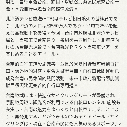
製播「自行車遊台南」節目，以號召北海道民眾來台南一
遊，享受自行車遊台南的暢快感受。
北海道テレビ放送(HTB)はテレビ朝日系列の基幹局であ
り、北海道の人口は約550万人であり、平均で25%を超
える高視聴率を獲得。今回、台南市政府は北海道テレビ
局と「自転車で台南巡り」番組を共同制作し、北海道向
けの訪台観光誘致で、台南観光ＰＲや、自転車ツアーを
楽しめることをアピール。
台南的自行車道設施完善，並且於景點附近就可租到自行
車，讓外地的遊客，更深入遊歷台南。自行車休閒運動已
成為台南市民休閒的熱門活動，未來市政府將配合節能減
碳目標興建更完善的自行車專用道。
台南地域には、快適なサイクリングルートが整備され、
景勝地周辺に観光客が利用できる自転車レンタル-施設も
充実し、台南の魅力をゆっくりと自転車で走ることによ
り、再発見することができるのであるとアピール。サイ
クリングは、現在、台南市民にも人気のあるスポーツ､レ