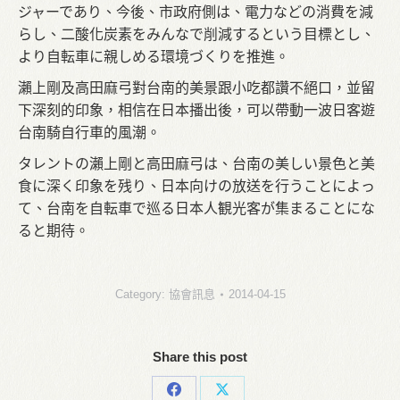
ジャーであり、今後、市政府側は、電力などの消費を減
らし、二酸化炭素をみんなで削減するという目標とし、
より自転車に親しめる環境づくりを推進。
瀨上剛及高田麻弓對台南的美景跟小吃都讚不絕口，並留
下深刻的印象，相信在日本播出後，可以帶動一波日客遊
台南騎自行車的風潮。
タレントの瀨上剛と高田麻弓は、台南の美しい景色と美
食に深く印象を残り、日本向けの放送を行うことによっ
て、台南を自転車で巡る日本人観光客が集まることにな
ると期待。
Category:
協會訊息
2014-04-15
Share this post