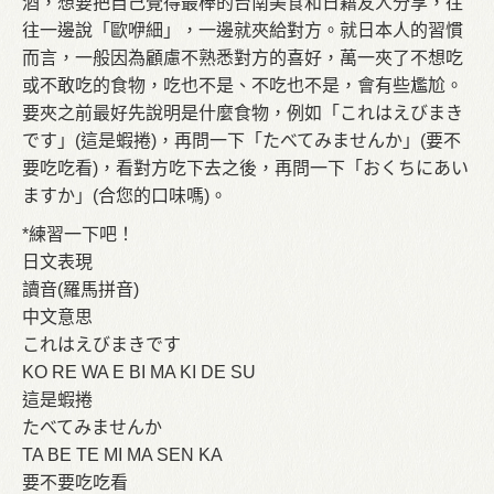
酒，想要把自己覺得最棒的台南美食和日籍友人分享，往
往一邊說「歐咿細」，一邊就夾給對方。就日本人的習慣
而言，一般因為顧慮不熟悉對方的喜好，萬一夾了不想吃
或不敢吃的食物，吃也不是、不吃也不是，會有些尷尬。
要夾之前最好先說明是什麼食物，例如「これはえびまき
です」(這是蝦捲)，再問一下「たべてみませんか」(要不
要吃吃看)，看對方吃下去之後，再問一下「おくちにあい
ますか」(合您的口味嗎)。
*練習一下吧！
日文表現
讀音(羅馬拼音)
中文意思
これはえびまきです
KO RE WA E BI MA KI DE SU
這是蝦捲
たべてみませんか
TA BE TE MI MA SEN KA
要不要吃吃看