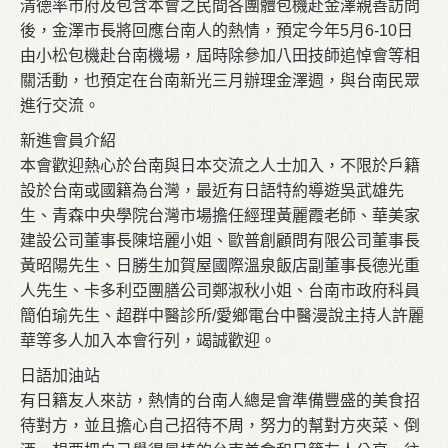
清德率市府及包含本會之民間各團體包機赴金澤親善訪問
後，金澤市長將回應台南人的熱情，預定今年5月6-10日
由小松包機赴台南機場，屆時除參加八田技師追悼會等相
關活動，也預定在台南新光三月辦理金澤週，與台南民眾
進行交流。
新進會員介紹
本會歡迎熱心於台南與日本交流之人士加入，不限於戶籍
設於台南或國籍為台灣，最近有日語特約導遊吳武雄先
生、青森中央學院台灣市場擔任經理黃麗霞老師、華美家
建設公司董事長陳培麗小姐、歐普創顧問有限公司董事長
黃昭陽先生、日勝生加賀屋國際溫泉飯店副董事長德光重
人先生、卡多利亞團膳公司鄭淑秋小姐、台南市政府科員
簡伯瑜先生、超群中醫診所/愛鄉電台中醫漫說主持人許麗
華等多人加入本會行列，竭誠歡迎。
日語加油站
有日籍友人來訪，熱情的台南人總是會準備豐盛的美食招
待對方，並且擔心自己招待不周，努力的幫對方夾菜、倒