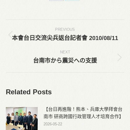
Share
Share
on
on
Facebook
X
Post
PREVIOUS
navigation
本會台日交流尖兵返台記者會 2010/08/11
Previous
post:
NEXT
台南市から震災への支援
Next
post:
Related Posts
【台日再進階！熊本、兵庫大學拜會台
南市 研商跨國行政管理人才培育合作】
2026-05-22