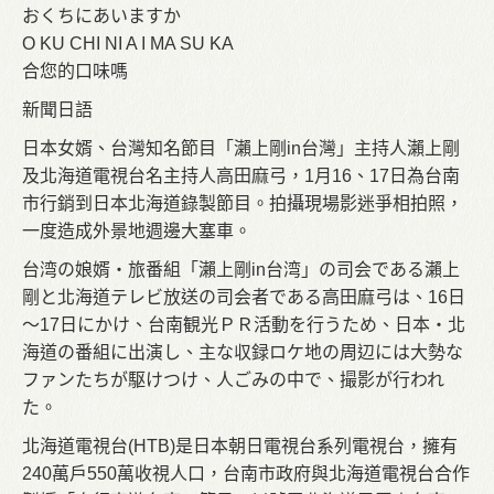
おくちにあいますか
O KU CHI NI A I MA SU KA
合您的口味嗎
新聞日語
日本女婿、台灣知名節目「瀨上剛in台灣」主持人瀨上剛
及北海道電視台名主持人高田麻弓，1月16、17日為台南
市行銷到日本北海道錄製節目。拍攝現場影迷爭相拍照，
一度造成外景地週邊大塞車。
台湾の娘婿‧旅番組「瀨上剛in台湾」の司会である瀨上
剛と北海道テレビ放送の司会者である高田麻弓は、16日
～17日にかけ、台南観光ＰＲ活動を行うため、日本‧北
海道の番組に出演し、主な収録ロケ地の周辺には大勢な
ファンたちが駆けつけ、人ごみの中で、撮影が行われ
た。
北海道電視台(HTB)是日本朝日電視台系列電視台，擁有
240萬戶550萬收視人口，台南市政府與北海道電視台合作