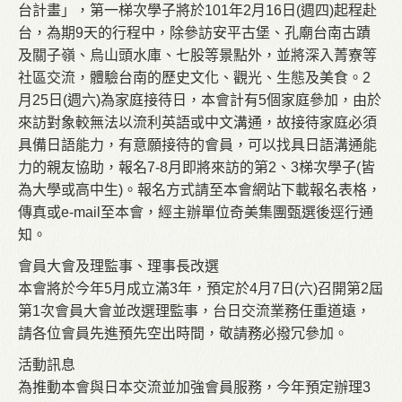
台計畫」，第一梯次學子將於101年2月16日(週四)起程赴
台，為期9天的行程中，除參訪安平古堡、孔廟台南古蹟
及關子嶺、烏山頭水庫、七股等景點外，並將深入菁寮等
社區交流，體驗台南的歷史文化、觀光、生態及美食。2
月25日(週六)為家庭接待日，本會計有5個家庭參加，由於
來訪對象較無法以流利英語或中文溝通，故接待家庭必須
具備日語能力，有意願接待的會員，可以找具日語溝通能
力的親友協助，報名7-8月即將來訪的第2、3梯次學子(皆
為大學或高中生)。報名方式請至本會網站下載報名表格，
傳真或e-mail至本會，經主辦單位奇美集團甄選後逕行通
知。
會員大會及理監事、理事長改選
本會將於今年5月成立滿3年，預定於4月7日(六)召開第2屆
第1次會員大會並改選理監事，台日交流業務任重道遠，
請各位會員先進預先空出時間，敬請務必撥冗參加。
活動訊息
為推動本會與日本交流並加強會員服務，今年預定辦理3