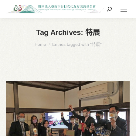
Search:
Tag Archives:
特展
You are here:
Home
Entries tagged with "特展"