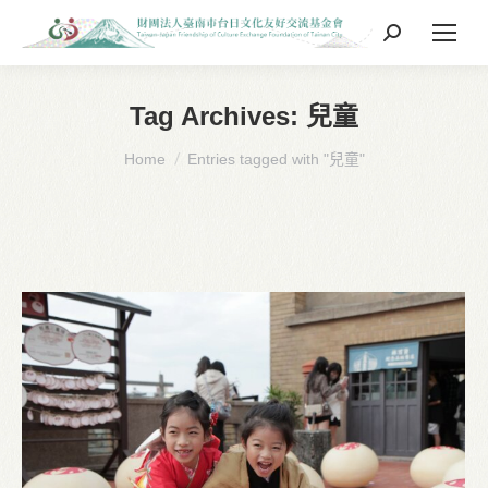
Search:
Tag Archives:
兒童
You are here:
Home
Entries tagged with "兒童"