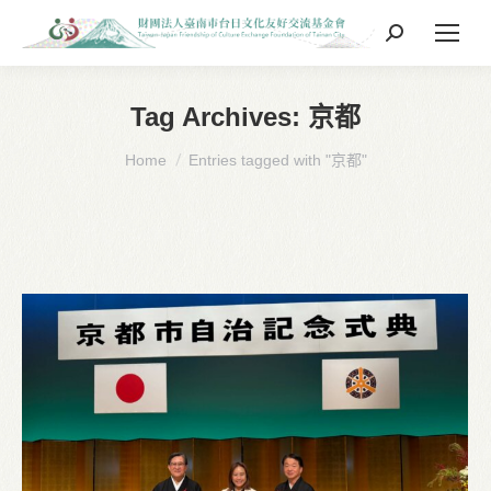
Search:
Tag Archives:
京都
You are here:
Home
Entries tagged with "京都"