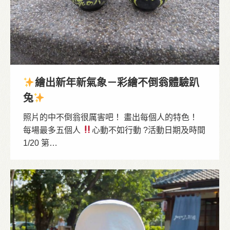
繪出新年新氣象－彩繪不倒翁體驗趴
兔
照片的中不倒翁很厲害吧！ 畫出每個人的特色！
每場最多五個人
心動不如行動 ?活動日期及時間
1/20 第…