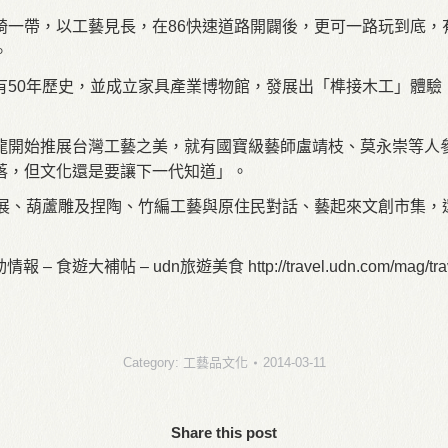
崎一帶，以工藝見長，在86快速道路開闢後，更可一路玩到底，
。
有50年歷史，並成立家具產業博物館，發展出「榫接木工」體驗
龍開始推展台灣工藝之美，就有國寶級藝師盧靖枝、莫永崇等人
落，但文化還是要讓下一代知道」。
特展、葫蘆雕及捏陶、竹編工藝與原住民對話、藝起來文創市集，
 – udn旅遊美食 http://travel.udn.com/mag/travel/st
Category:
工藝品文化
2014-03-11
Share this post