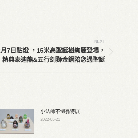
NEXT
12月7日點燈 ，15米高聖誕樹絢麗登場，
精典泰迪熊&五行劍獅金鋼陪您過聖誕
小法師不倒翁特展
2022-05-21