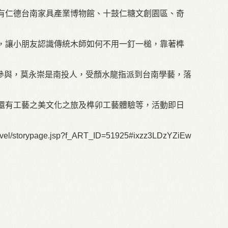
有仁德台南家具產業博物館、十鼓仁糖文創園區、奇
，讓小朋友認識傳統木師如何不用一釘一槌，靠著榫
參與，莫永崇是南投人，受顏水龍指派到台南學藝，落
還有工藝之美文化之旅及榫卯工藝體驗等，活動即日
orypage.jsp?f_ART_ID=51925#ixzz3LDzYZiEw