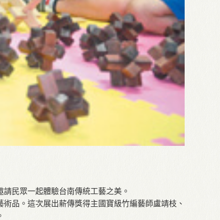
邀請民眾一起體驗台南傳統工藝之美。
藝術品。這次展出薪傳獎得主國寶級竹編藝師盧靖枝、
。