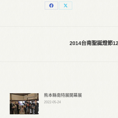
Share
Share
on
on
Facebook
X
2014台南聖誕燈節
Next
post:
熊本縣南特展開幕展
2022-05-24