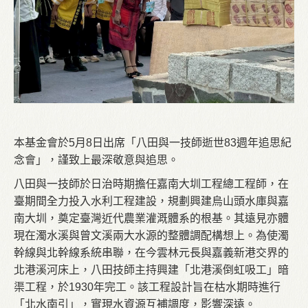
本基金會於5月8日出席「八田與一技師逝世83週年追思紀
念會」，謹致上最深敬意與追思。
八田與一技師於日治時期擔任嘉南大圳工程總工程師，在
臺期間全力投入水利工程建設，規劃興建烏山頭水庫與嘉
南大圳，奠定臺灣近代農業灌溉體系的根基。其遠見亦體
現在濁水溪與曾文溪兩大水源的整體調配構想上。為使濁
幹線與北幹線系統串聯，在今雲林元長與嘉義新港交界的
北港溪河床上，八田技師主持興建「北港溪倒虹吸工」暗
渠工程，於1930年完工。該工程設計旨在枯水期時進行
「北水南引」，實現水資源互補調度，影響深遠。