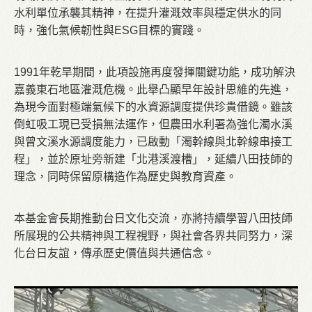
水利單位承襲其精神，在提升灌溉效率與穩定供水的同
時，強化氣候韌性與ESG目標的實踐。
1991年乾旱期間，此項設施再度發揮關鍵功能，成功解決
嘉義東石地區灌溉危機。此舉凸顯早年設計思維的先進，
為現今面對極端氣候下的水資源調度提供珍貴借鏡。雖該
倒虹吸工現已受損無法運作，但農田水利署為強化濁水溪
與曾文溪水源調度能力，已啟動「濁幹線與北幹線串接工
程」，並於原址旁新建「北港溪渡槽」，延續八田技師的
理念，同時保留原構造作為歷史與教育資產。
本基金會長期推動台日文化交流，亦將持續學習八田技師
所展現的公共精神與工程視野，與社會各界共同努力，深
化台日友誼，傳承歷史價值與共通信念。